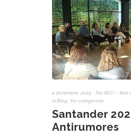
4 diciembre, 2025
Por
RECI - Red 
In
Blog
,
Sin categorizar
Santander 202
Antirumores