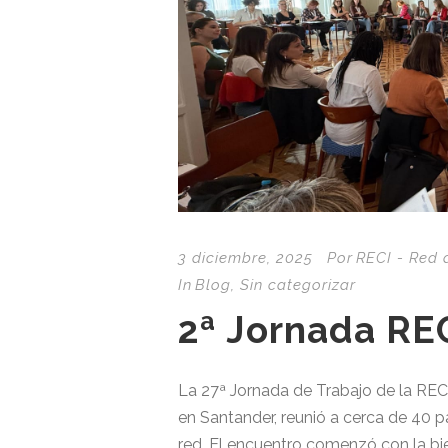
3 diciembre, 2025
Por
RECI - Red 
In
Blog
,
Sin categorizar
2ª Jornada RE
La 27ª Jornada de Trabajo de la REC
en Santander, reunió a cerca de 40 pa
red. El encuentro comenzó con la bi