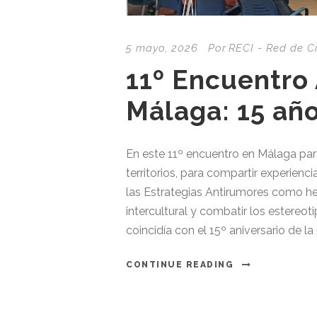
5 mayo, 2026
Por
RECI - Red de C
11º Encuentro
Málaga: 15 añ
En este 11º encuentro en Málaga par
territorios, para compartir experienci
las Estrategias Antirumores como h
intercultural y combatir los estereoti
coincidía con el 15º aniversario de la
CONTINUE READING