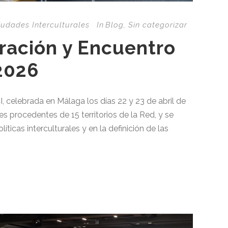
iudades Interculturales
In
Blog
,
Sin categorizar
ración y Encuentro
2026
, celebrada en Málaga los días 22 y 23 de abril de
s procedentes de 15 territorios de la Red, y se
íticas interculturales y en la definición de las