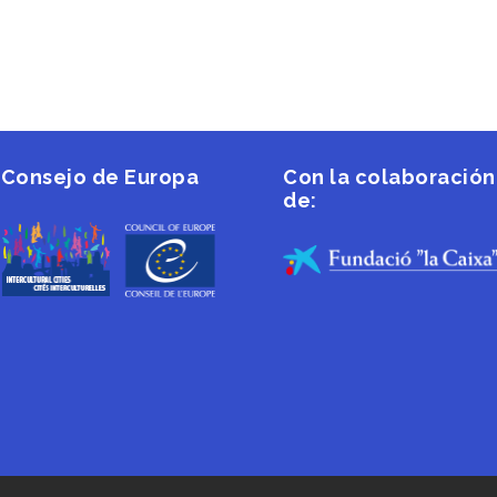
Consejo de Europa
Con la colaboración
de: