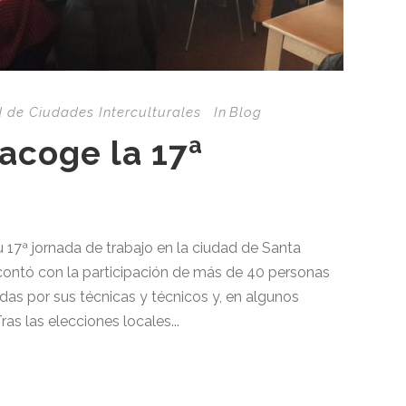
d de Ciudades Interculturales
In
Blog
acoge la 17ª
 17ª jornada de trabajo en la ciudad de Santa
ontó con la participación de más de 40 personas
adas por sus técnicas y técnicos y, en algunos
as las elecciones locales...