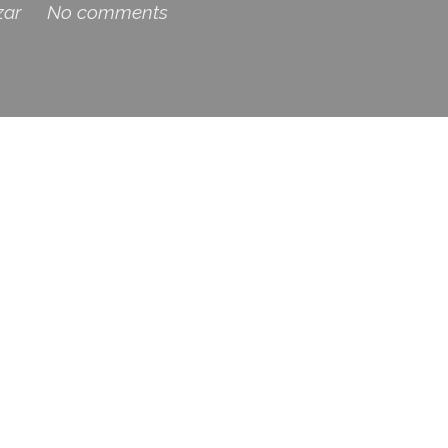
zar
No comments